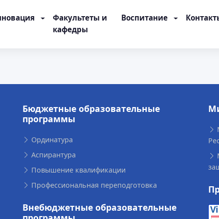
нновация
Факультеты и
Воспитание
Контакт
кафедры
Бюджетные образовательные
М
программы
Ординатура
Ре
Аспирантура
за
Повышение квалификации
Профессиональная переподготовка
П
Внебюджетные образовательные
программы