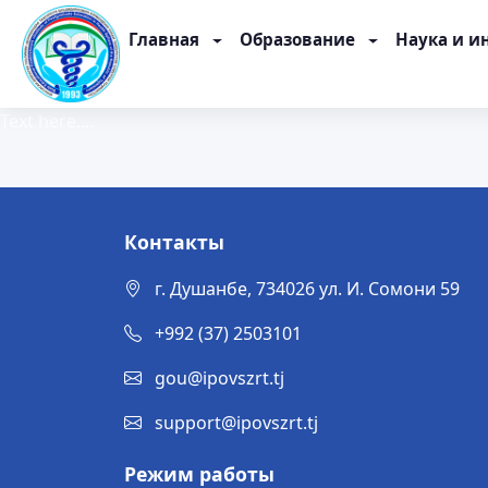
Главная
Образование
Наука и и
Text here....
Контакты
г. Душанбе, 734026 ул. И. Сомони 59
+992 (37) 2503101
gou@ipovszrt.tj
support@ipovszrt.tj
Режим работы