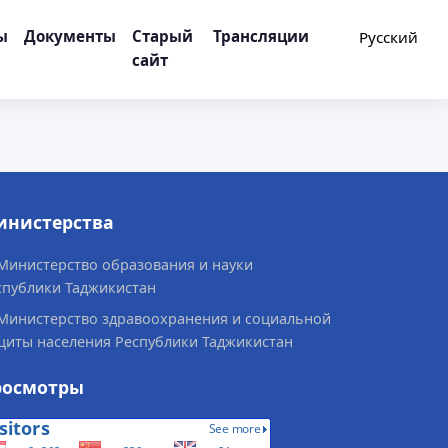
ы
Документы
Старый
Трансляции
🌐
Русский
сайт
инистерства
Министерство образования и науки
спублики Таджикистан
Министерство здравоохранения и социальной
щиты населения Республики Таджикистан
росмотры