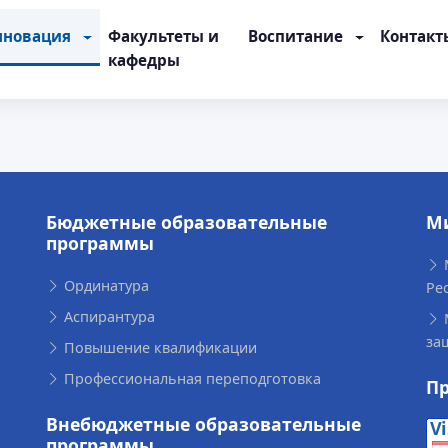
нновация
Факультеты и
Воспитание
Контакт
кафедры
Бюджетные образовательные
М
программы
Ординатура
Ре
Аспирантура
за
Повышение квалификации
Профессиональная переподготовка
П
Внебюджетные образовательные
программы