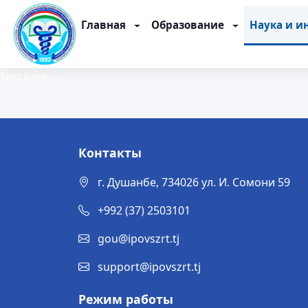
Главная
Образование
Наука и и
Text here....
Контакты
г. Душанбе, 734026 ул. И. Сомони 59
+992 (37) 2503101
gou@ipovszrt.tj
support@ipovszrt.tj
Режим работы