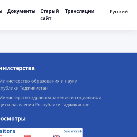
ы
Документы
Старый
Трансляции
🌐
Русский
сайт
инистерства
Министерство образования и науки
спублики Таджикистан
Министерство здравоохранения и социальной
щиты населения Республики Таджикистан
росмотры