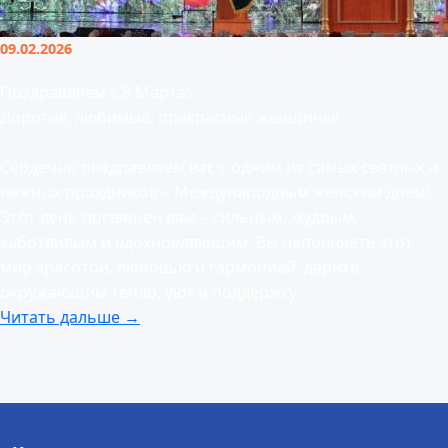
09.02.2026
Поздравляем с 8 Марта!
Дорогие, любимые, прекрасные женщины!
Сердечно поздравляем вас с одним из самых светлых и
нежных праздников – Международным женским днем!
Этот день посвящен вам – сильным, мудрым,
заботливым и вдохновляющим. Вы наполняете этот
мир красотой, любовью и гармонией, дарите
окружающим тепло, уют и поддержку
Читать дальше →