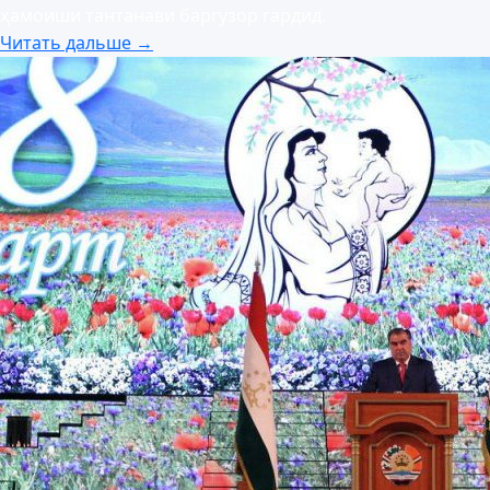
ҳамоиши тантанави баргузор гардид.
Читать дальше →