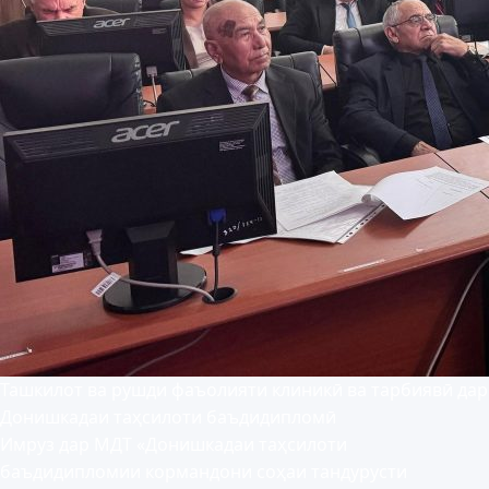
Ташкилот ва рушди фаъолияти клиникӣ ва тарбиявӣ дар
Донишкадаи таҳсилоти баъдидипломӣ
Имруз дар МДТ «Донишкадаи таҳсилоти
баъдидипломии кормандони соҳаи тандурусти