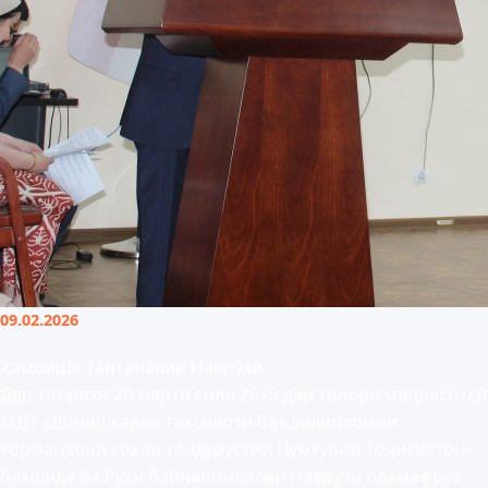
09.02.2026
Ҳамоиши тантанавии Наврӯзӣ
Дар таърихи 20 марти соли 2025 дар толори маҷлисгоҳӣ
МДТ «Донишкадаи таҳсилоти баъдидипломии
кормандони соҳаи тандурустии Ҷумхурии Тоҷикистон»
бахшида ба Рузи байналмилалии Наврузи оламафруз